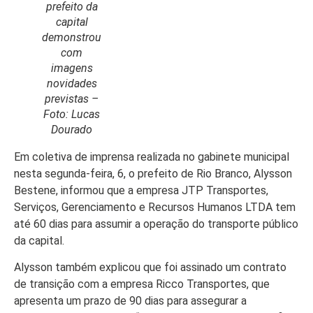
prefeito da
capital
demonstrou
com
imagens
Início
novidades
Últimas
previstas –
Notícias
Foto: Lucas
Dourado
Agenda
Cultural
Em coletiva de imprensa realizada no gabinete municipal
nesta segunda-feira, 6, o prefeito de Rio Branco, Alysson
Política
Bestene, informou que a empresa JTP Transportes,
Serviços, Gerenciamento e Recursos Humanos LTDA tem
Economia
até 60 dias para assumir a operação do transporte público
Atos Oficiais
da capital.
Atualidades
Alysson também explicou que foi assinado um contrato
de transição com a empresa Ricco Transportes, que
Blogs e
apresenta um prazo de 90 dias para assegurar a