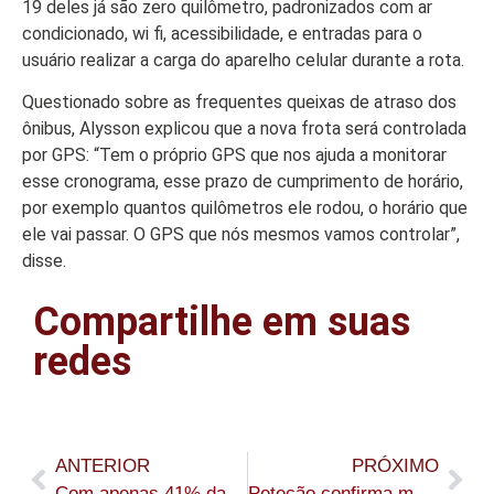
19 deles já são zero quilômetro, padronizados com ar
condicionado, wi fi, acessibilidade, e entradas para o
usuário realizar a carga do aparelho celular durante a rota.
Questionado sobre as frequentes queixas de atraso dos
ônibus, Alysson explicou que a nova frota será controlada
por GPS: “Tem o próprio GPS que nos ajuda a monitorar
esse cronograma, esse prazo de cumprimento de horário,
por exemplo quantos quilômetros ele rodou, o horário que
ele vai passar. O GPS que nós mesmos vamos controlar”,
disse.
Compartilhe em suas
redes
ANTERIOR
PRÓXIMO
Com apenas 41% da frota em circulação, crise no transporte público compromete a rotina de moradores de Rio Branco
Petecão confirma mais de R$ 3,6 milhões para obras e equipamentos em três municípios do Acre