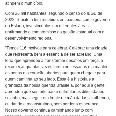
Colunas
atingem o município.
Especiais
Com 26 mil habitantes, segundo o censo do IBGE de
Gastronomia
2022, Brasileia tem recebido, em parceria com o governo
do Estado, investimentos em diferentes áreas,
TV Portal
reafirmando o compromisso da gestão estadual com o
desenvolvimento regional.
Sobre o
Portal Acre
“Temos 116 motivos para celebrar. Celebrar uma cidade
que representa bem a essência de ser acreano. Uma
Expediente
terra que aprendeu a transformar desafios em força, a
Política de
recomeçar quantas vezes forem necessárias e a manter
privacidade
as portas e o coração abertos para quem chega e para
quem caminha ao seu lado. Essa é a história e a
Fale com
grandeza da nossa querida Brasileia, por aqui a gente
Portal Acre
aprendeu que ser forte não é enfrentar as dificuldades
sozinho, mas seguir em frente de mão dadas, acolhendo,
cuidando e reconstruindo, sem perder a esperança.
Nosso governo continua caminhando junto com