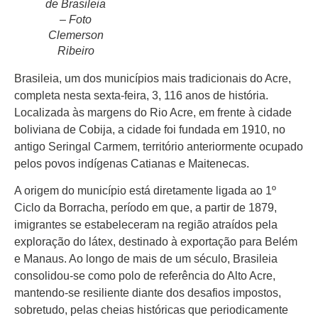
de Brasileia
– Foto
Clemerson
Ribeiro
Início
Brasileia, um dos municípios mais tradicionais do Acre,
completa nesta sexta-feira, 3, 116 anos de história.
Últimas
Notícias
Localizada às margens do Rio Acre, em frente à cidade
boliviana de Cobija, a cidade foi fundada em 1910, no
Agenda
antigo Seringal Carmem, território anteriormente ocupado
Cultural
pelos povos indígenas Catianas e Maitenecas.
Política
A origem do município está diretamente ligada ao 1º
Ciclo da Borracha, período em que, a partir de 1879,
Economia
imigrantes se estabeleceram na região atraídos pela
Atos Oficiais
exploração do látex, destinado à exportação para Belém
e Manaus. Ao longo de mais de um século, Brasileia
Atualidades
consolidou-se como polo de referência do Alto Acre,
mantendo-se resiliente diante dos desafios impostos,
Blogs e
sobretudo, pelas cheias históricas que periodicamente