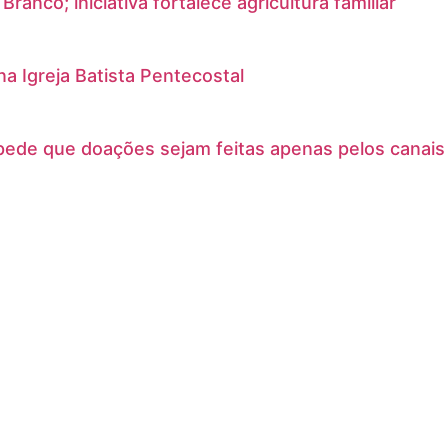
nco; iniciativa fortalece agricultura familiar
na Igreja Batista Pentecostal
 pede que doações sejam feitas apenas pelos canais