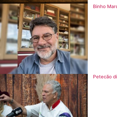
Binho Marq
Petecão di