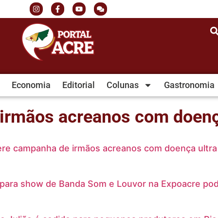
Economia
Editorial
Colunas
Gastronomia
irmãos acreanos com doença
dere campanha de irmãos acreanos com doença ultra
 para show de Banda Som e Louvor na Expoacre pod