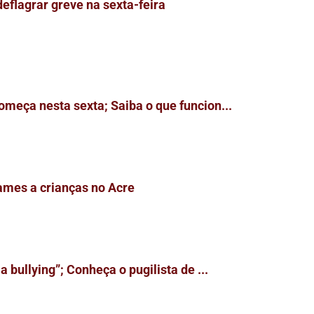
flagrar greve na sexta-feira
meça nesta sexta; Saiba o que funcion...
ames a crianças no Acre
 bullying”; Conheça o pugilista de ...