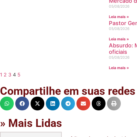
Mercado do
05/08/2026
Leia mais »
Pastor Gen
05/08/2026
Leia mais »
Absurdo: M
oficiais
05/08/2026
Leia mais »
1
2
3
4
5
Compartilhe em suas redes
» Mais Lidas