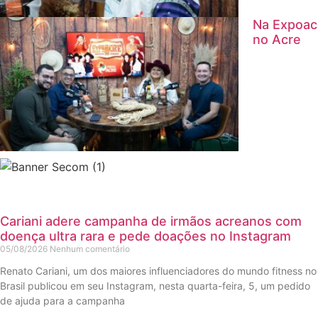
Na Expoac
no Acre
Cariani adere campanha de irmãos acreanos com
doença ultra rara e pede doações no Instagram
05/08/2026
Nenhum comentário
Renato Cariani, um dos maiores influenciadores do mundo fitness no
Brasil publicou em seu Instagram, nesta quarta-feira, 5, um pedido
de ajuda para a campanha