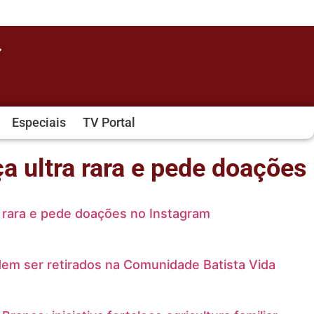
Especiais
TV Portal
 ultra rara e pede doações
 rara e pede doações no Instagram
em ser retirados na Comunidade Batista Vida