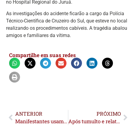
no Hospital Regional do Juruá.
As investigações do acidente ficarão a cargo da Polícia
Técnico-Científica de Cruzeiro do Sul, que esteve no local
realizando os procedimentos cabíveis. A tragédia abalou
amigos e familiares da vítima.
Compartilhe em suas redes
ANTERIOR
PRÓXIMO
Manifestantes usam fogo e formam ‘corrente humana’ para bloquear BR-317; ICMBio classifica ato como criminoso
Após tumulto e relatos de prisões na madrugada, BR-317 está totalmente desbloqueada neste domingo