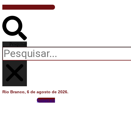
Últimas Notícias
Agenda Cultural
Política
Pesquisar
Economia
Atos Oficiais
Atualidades
Rio Branco, 6 de agosto de 2026.
Blogs e Colunas
Instagram
Especiais
Gastronomia