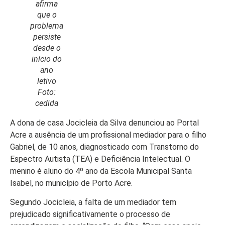
afirma
que o
problema
persiste
desde o
Início
início do
Últimas
ano
Notícias
letivo
Foto:
Agenda
cedida
Cultural
A dona de casa Jocicleia da Silva denunciou ao Portal
Política
Acre
a ausência de um profissional mediador para o filho
Gabriel, de 10 anos, diagnosticado com Transtorno do
Economia
Espectro Autista (TEA) e Deficiência Intelectual. O
Atos Oficiais
menino é aluno do 4º ano da Escola Municipal Santa
Isabel, no município de Porto Acre.
Atualidades
Segundo Jocicleia, a falta de um mediador tem
Blogs e
prejudicado significativamente o processo de