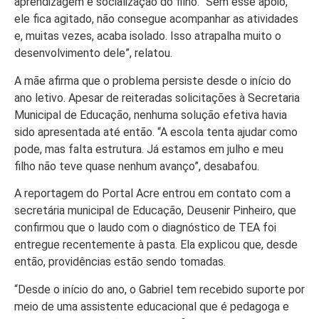
Colunas
aprendizagem e socialização do filho. “Sem esse apoio,
ele fica agitado, não consegue acompanhar as atividades
Especiais
e, muitas vezes, acaba isolado. Isso atrapalha muito o
Gastronomia
desenvolvimento dele”, relatou.
TV Portal
A mãe afirma que o problema persiste desde o início do
ano letivo. Apesar de reiteradas solicitações à Secretaria
Sobre o
Municipal de Educação, nenhuma solução efetiva havia
Portal Acre
sido apresentada até então. “A escola tenta ajudar como
pode, mas falta estrutura. Já estamos em julho e meu
Expediente
filho não teve quase nenhum avanço”, desabafou.
Política de
privacidade
A reportagem do Portal Acre entrou em contato com a
secretária municipal de Educação, Deusenir Pinheiro, que
Fale com
confirmou que o laudo com o diagnóstico de TEA foi
Portal Acre
entregue recentemente à pasta. Ela explicou que, desde
então, providências estão sendo tomadas.
“Desde o início do ano, o Gabriel tem recebido suporte por
meio de uma assistente educacional que é pedagoga e