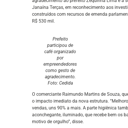
agradecimento ao prefeito Zequinha Lima e à s
Janaína Terças, em reconhecimento aos invest
construídos com recursos de emenda parlamenta
R$ 530 mil.
Prefeito
participou de
café organizado
por
empreendedores
como gesto de
agradecimento.
Foto: Cedida
O comerciante Raimundo Martins de Souza, que
o impacto imediato da nova estrutura. “Melho
vendas, uns 90% a mais. A parte higiênica tam
aconchegante, iluminado, que recebe bem os ba
motivo de orgulho”, disse.