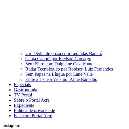
Um Dedin de prosa com Leônidas Badaró
Canta Caboré por Fredson Camargo
Sem Filtro com Daigleíne Cavalcante
Radar Tecnológico por Robison Luiz Fernandes
Sem Papas na Língua por Lane Valle
Entre a Lei e a Vida por Aline Ramalho
Especiais
Gastronomia
TV Portal
Sobre o Portal Acre
Expediente
Política de privacidade
Fale com Portal Acre
Instagram