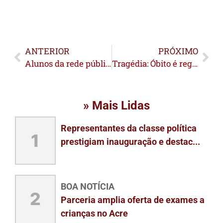
ANTERIOR
PRÓXIMO
Alunos da rede pública de Santa Rosa do Purus recebem tablets para estudo
Tragédia: Óbito é registrado após colisão entre carro e carreta em Epitaciolândia
» Mais Lidas
Representantes da classe política
1
prestigiam inauguração e destac...
BOA NOTÍCIA
2
Parceria amplia oferta de exames a
crianças no Acre