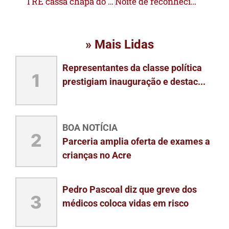
TRE cassa chapa do PL em Sena Madureira e três vereadores podem perder o mandato
Noite de reconhecimento: Câmara homenageia personalidades que fazem parte da história da capital acreana
» Mais Lidas
Representantes da classe política
1
prestigiam inauguração e destac...
BOA NOTÍCIA
2
Parceria amplia oferta de exames a
crianças no Acre
Pedro Pascoal diz que greve dos
3
médicos coloca vidas em risco