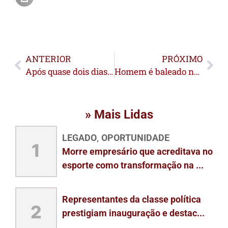
ANTERIOR
PRÓXIMO
Após quase dois dias de debates, Câmara derruba 6 vetos da Prefeitura à LDO; Outros 58 foram mantidos
Homem é baleado na Cidade Nova e fica em estado gravíssimo
» Mais Lidas
LEGADO
OPORTUNIDADE
,
1
Morre empresário que acreditava no
esporte como transformação na ...
Representantes da classe política
2
prestigiam inauguração e destac...