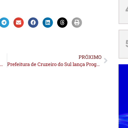
PRÓXIMO
a” e “A Substância”: o cinema como instrumento de ensino nas redações do Enem
Prefeitura de Cruzeiro do Sul lança Programa de Microcrédito Rural Conquista+ em parceria com a Caixa Econômica Federal