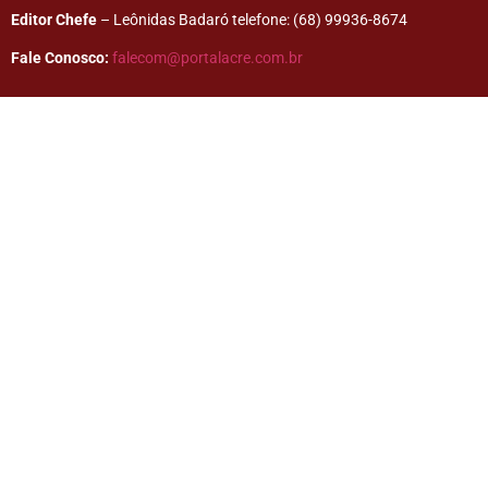
Editor Chefe
– Leônidas Badaró telefone: (68) 99936-8674
Fale Conosco:
falecom@portalacre.com.br