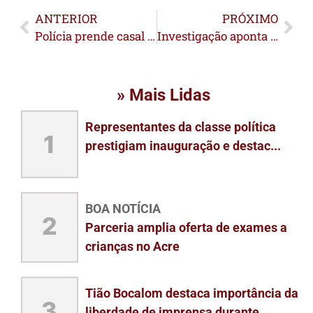
ANTERIOR
PRÓXIMO
Polícia prende casal que assaltou ciclista entregador
Investigação aponta participação de 5 pessoas em furto de gado em Epitaciolândia
» Mais Lidas
Representantes da classe política
1
prestigiam inauguração e destac...
BOA NOTÍCIA
2
Parceria amplia oferta de exames a
crianças no Acre
Tião Bocalom destaca importância da
3
liberdade de imprensa durante...