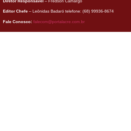
Diretor Responsável
– Fredson Camargo
Editor Chefe
– Leônidas Badaró telefone: (68) 99936-8674
Fale Conosco:
falecom@portalacre.com.br