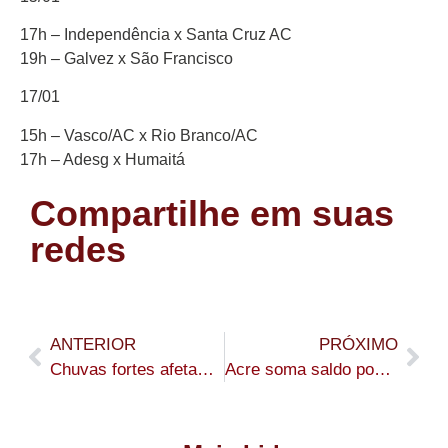
Colunas
Especiais
17h – Independência x Santa Cruz AC
19h – Galvez x São Francisco
Gastronomia
17/01
TV Portal
15h – Vasco/AC x Rio Branco/AC
Sobre o
17h – Adesg x Humaitá
Portal Acre
Compartilhe em suas
Expediente
redes
Política de
privacidade
Fale com
Portal Acre
ANTERIOR
PRÓXIMO
Chuvas fortes afetam famílias de Cruzeiro do Sul; prefeitura presta assistência
Acre soma saldo positivo e gera 16,6 mil empregos com carteira assinada entre janeiro de 2023 e novembro de 2025