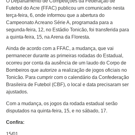
O Departamento de Competições da Federação de
Futebol do Acre (FFAC) publicou um comunicado nesta
terça-feira, 6, onde informou que a abertura do
Campeonato Acreano Série A, programada para a
Início
segunda-feira, 12, no Estádio Tonicão, foi transferida para
a quinta-feira, 15, na Arena da Floresta.
Últimas
Notícias
Ainda de acordo com a FFAC, a mudança, que vai
permanecer durante as primeiras rodadas do Estadual,
Agenda
ocorreu por conta da ausência de um laudo do Corpo de
Cultural
Bombeiros que autorize a realização de jogos oficiais no
Tonicão. Para cumprir com o calendário da Confederação
Política
Brasileira de Futebol (CBF), o local e data precisaram ser
Economia
ajustados.
Atos Oficiais
Com a mudança, os jogos da rodada estadual serão
disputados na quinta-feira, 15, e no sábado, 17.
Atualidades
Confira:
Blogs e
15/01