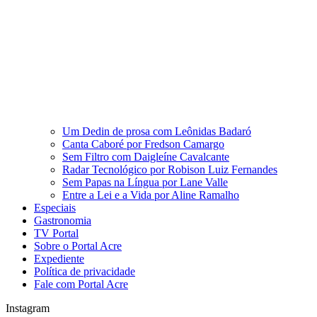
Um Dedin de prosa com Leônidas Badaró
Canta Caboré por Fredson Camargo
Sem Filtro com Daigleíne Cavalcante
Radar Tecnológico por Robison Luiz Fernandes
Sem Papas na Língua por Lane Valle
Entre a Lei e a Vida por Aline Ramalho
Especiais
Gastronomia
TV Portal
Sobre o Portal Acre
Expediente
Política de privacidade
Fale com Portal Acre
Instagram