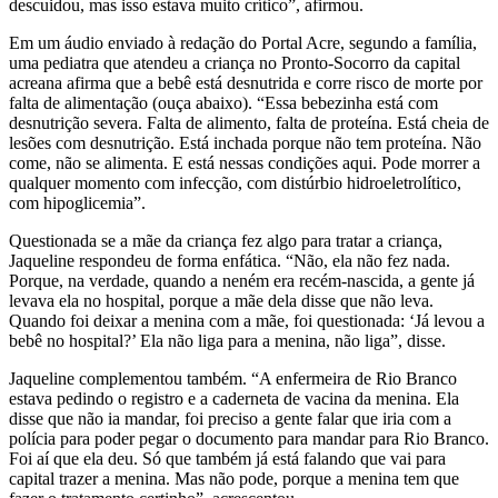
descuidou, mas isso estava muito crítico”, afirmou.
Em um áudio enviado à redação do Portal Acre, segundo a família,
uma pediatra que atendeu a criança no Pronto-Socorro da capital
acreana afirma que a bebê está desnutrida e corre risco de morte por
falta de alimentação (ouça abaixo). “Essa bebezinha está com
desnutrição severa. Falta de alimento, falta de proteína. Está cheia de
lesões com desnutrição. Está inchada porque não tem proteína. Não
come, não se alimenta. E está nessas condições aqui. Pode morrer a
qualquer momento com infecção, com distúrbio hidroeletrolítico,
com hipoglicemia”.
Questionada se a mãe da criança fez algo para tratar a criança,
Jaqueline respondeu de forma enfática. “Não, ela não fez nada.
Porque, na verdade, quando a neném era recém-nascida, a gente já
levava ela no hospital, porque a mãe dela disse que não leva.
Quando foi deixar a menina com a mãe, foi questionada: ‘Já levou a
bebê no hospital?’ Ela não liga para a menina, não liga”, disse.
Jaqueline complementou também. “A enfermeira de Rio Branco
estava pedindo o registro e a caderneta de vacina da menina. Ela
disse que não ia mandar, foi preciso a gente falar que iria com a
polícia para poder pegar o documento para mandar para Rio Branco.
Foi aí que ela deu. Só que também já está falando que vai para
capital trazer a menina. Mas não pode, porque a menina tem que