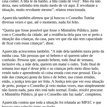
casa comer. A titia te dá banho, a titia cuida de você’. Mas ela não
deixa, meu sobrinho tem muito medo de vir aqui. É revoltante a
situação, muito revoltante mesmo”, relatou emocionada.
Aparecida também afirmou que já buscou o Conselho Tutelar
diversas vezes e que, até o momento, nada foi feito.
“Queria que fosse possível que fosse o Ministério Público, junto
com o Conselho da cidade, até a residência dela para ver se perto a
situação das crianças, da casa, para ver que ela não tem capacidade
de ficar com essas crianças”, disse.
Aparecida acrescentou também. “A mãe dela também mora perto da
minha casa. São pessoas que só bebem e só querem saber de
confusão. Pessoas que, quando bebem, todo final de semana,
inclusive ela, a mãe dela, querem um matar o outro. Todo final de
semana isso aqui é desse jeito e as crianças pelo meio disso tudo,
vendo tudo e aprendendo só coisa errada com esse pessoal. Ela (a
mãe das crianças) gosta da farra e de beber, usa coisas erradas,
então, a justiça tem que ser feita. A Justiça tem que ver essa situação
de perto, porque o Conselho já veio muitas vezes, mas simplesmente
não fazem nada, para eles está tudo normal. Então, resolvi procurar
o Ministério Público, já que o Conselho não faz nada”, completou.
Aparecida contou que toda a situação foi relatada ao MPAC e que
buscou uma solução junto ao órgão.