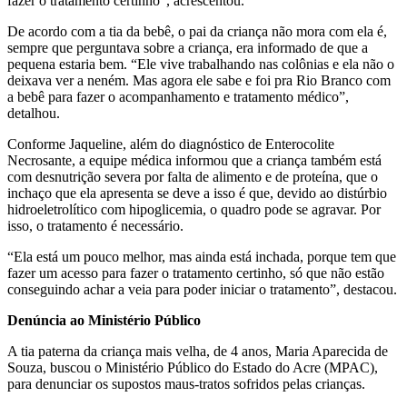
fazer o tratamento certinho”, acrescentou.
De acordo com a tia da bebê, o pai da criança não mora com ela é,
sempre que perguntava sobre a criança, era informado de que a
pequena estaria bem. “Ele vive trabalhando nas colônias e ela não o
deixava ver a neném. Mas agora ele sabe e foi pra Rio Branco com
a bebê para fazer o acompanhamento e tratamento médico”,
detalhou.
Conforme Jaqueline, além do diagnóstico de Enterocolite
Necrosante, a equipe médica informou que a criança também está
com desnutrição severa por falta de alimento e de proteína, que o
inchaço que ela apresenta se deve a isso é que, devido ao distúrbio
hidroeletrolítico com hipoglicemia, o quadro pode se agravar. Por
isso, o tratamento é necessário.
“Ela está um pouco melhor, mas ainda está inchada, porque tem que
fazer um acesso para fazer o tratamento certinho, só que não estão
conseguindo achar a veia para poder iniciar o tratamento”, destacou.
Denúncia ao Ministério Público
A tia paterna da criança mais velha, de 4 anos, Maria Aparecida de
Souza, buscou o Ministério Público do Estado do Acre (MPAC),
para denunciar os supostos maus-tratos sofridos pelas crianças.