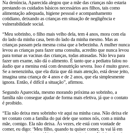
Na denúncia, Aparecida alegou que a mãe das crianças não estaria
prestando os cuidados básicos necessários aos filhos, tais como
alimentação adequada, higiene pessoal e acompanhamento
cotidiano, deixando as crianças em situação de negligência e
vulnerabilidade social.
“Meu sobrinho, o filho mais velho dela, tem 4 anos, mora com ela
do lado da minha casa, bem do lado da minha mesmo. Mas as
crianças passam pela mesma coisa que a bebezinha. A mulher nunca
levou as crianças para fazer uma consulta, acredito que nunca levou
para tomar as vacinas das crianças, todas atrasadas. Não leva para
fazer um exame, não dá o alimento. É tanto que a pediatra falou no
áudio que a menina está com desnutrição severa. Isso é muito grave.
Se a nenenzinha, que ela dizia que dá mais atenção, está desse jeito,
imagina uma criança de 4 anos e de 2 anos, que ela simplesmente
ignora. Então, é difícil a situação”, afirmou.
Segundo Aparecida, mesmo morando próxima ao sobrinho, a
família não consegue ajudar de forma mais efetiva, já que o contato
é proibido.
“Ela não deixa meu sobrinho vir aqui na minha casa. Não deixa ele
ter contato com a família do pai dele que somos nós, com a minha
mãe, comigo. Ela não deixa. Às vezes, ele está com vontade de
comer, eu digo: ‘Meu filho, quando tu quiser comer, tu vai lá em