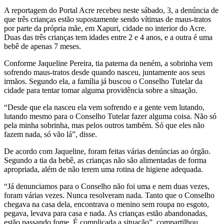
A reportagem do Portal Acre recebeu neste sábado, 3, a denúncia de
que três crianças estão supostamente sendo vítimas de maus-tratos
por parte da própria mãe, em Xapuri, cidade no interior do Acre.
Duas das três crianças tem idades entre 2 e 4 anos, e a outra é uma
bebê de apenas 7 meses.
Conforme Jaqueline Pereira, tia paterna da neném, a sobrinha vem
sofrendo maus-tratos desde quando nasceu, juntamente aos seus
irmãos. Segundo ela, a família já buscou o Conselho Tutelar da
cidade para tentar tomar alguma providência sobre a situação.
“Desde que ela nasceu ela vem sofrendo e a gente vem lutando,
lutando mesmo para o Conselho Tutelar fazer alguma coisa. Não só
pela minha sobrinha, mas pelos outros também. Só que eles não
fazem nada, só vão lá”, disse.
De acordo com Jaqueline, foram feitas várias denúncias ao órgão.
Segundo a tia da bebê, as crianças não são alimentadas de forma
apropriada, além de não terem uma rotina de higiene adequada.
“Já denunciamos para o Conselho não foi uma e nem duas vezes,
foram várias vezes. Nunca resolveram nada. Tanto que o Conselho
chegava na casa dela, encontrava o menino sem roupa no esgoto,
pegava, levava para casa e nada. As crianças estão abandonadas,
estão passando fome. É complicada a situação”, compartilhou.