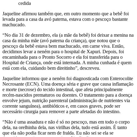
cedida
Jaqueline afirmou também que, em outro momento que a bebê foi
levada para a casa da avó paterna, estava com o pescoço bastante
machucado.
“No dia 31 de dezembro, ela (a mãe da bebê) foi deixar a menina na
casa da minha mãe (avó paterna da criança), que notou que o
pescoço da bebê estava bem machucado, em carne viva. Então,
decidimos levar a neném para o hospital de Xapuri. Depois, foi
encaminhada para o Pronto Socorro e ela foi transferida para o
Hospital de Criança, onde está internada. A minha cunhada é quem
está com ela, cuidando bem direitinho”, descreveu.
Jaqueline informou que a neném foi diagnosticada com Enterocolite
Necrosante (ECN). Uma doença séria e grave que causa inflamação
e morte (necrose) do tecido intestinal, que afeta principalmente
recém-nascidos prematuros ou doentes. O tratamento para a doença
envolve jejum, nutrição parenteral (administração de nutrientes via
corrente sanguínea), antibióticos e, em casos graves, pode ser
necessário cirurgia para remover a parte afetadas do intestino.
“Não é uma assadura e não é só no pescoço, mas em todo o corpo
dela, na orelhinha dela, nas virilhas dela, tudo está assim. É tanto
que ela não podia ficar nem de fralda. Eu não sei se ela se