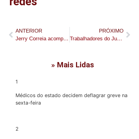
redes
ANTERIOR
PRÓXIMO
Jerry Correia acompanha melhorias em beco histórico de Assis Brasil
Trabalhadores do Juruá podem se inscrever em formação de cuidado da saúde da população rural
» Mais Lidas
1
Médicos do estado decidem deflagrar greve na
sexta-feira
2