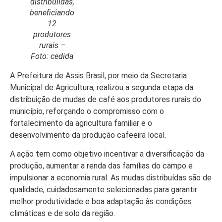
distribuiídas,
beneficiando
12
produtores
rurais –
Início
Foto: cedida
Últimas
A Prefeitura de Assis Brasil, por meio da Secretaria
Notícias
Municipal de Agricultura, realizou a segunda etapa da
Agenda
distribuição de mudas de café aos produtores rurais do
Cultural
município, reforçando o compromisso com o
fortalecimento da agricultura familiar e o
Política
desenvolvimento da produção cafeeira local.
Economia
A ação tem como objetivo incentivar a diversificação da
produção, aumentar a renda das famílias do campo e
Atos Oficiais
impulsionar a economia rural. As mudas distribuídas são de
Atualidades
qualidade, cuidadosamente selecionadas para garantir
melhor produtividade e boa adaptação às condições
Blogs e
climáticas e de solo da região.