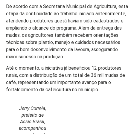
Colunas
De acordo com a Secretaria Municipal de Agricultura, esta
Especiais
etapa dá continuidade ao trabalho iniciado anteriormente,
atendendo produtores que já haviam sido cadastrados e
Gastronomia
ampliando o alcance do programa. Além da entrega das
TV Portal
mudas, os agricultores também recebem orientações
técnicas sobre plantio, manejo e cuidados necessários
Sobre o
para o bom desenvolvimento da lavoura, assegurando
Portal Acre
maior sucesso na produção.
Expediente
Até o momento, a iniciativa já beneficiou 12 produtores
Política de
rurais, com a distribuição de um total de 36 mil mudas de
privacidade
café, representando um importante avanço para o
fortalecimento da cafeicultura no município.
Fale com
Portal Acre
Jerry Correia,
prefeito de
Assis Brasil,
acompanhou