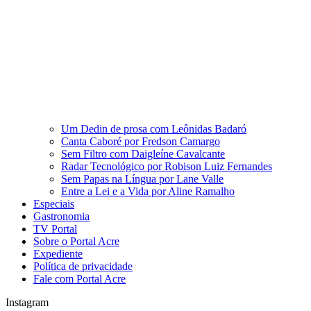
Um Dedin de prosa com Leônidas Badaró
Canta Caboré por Fredson Camargo
Sem Filtro com Daigleíne Cavalcante
Radar Tecnológico por Robison Luiz Fernandes
Sem Papas na Língua por Lane Valle
Entre a Lei e a Vida por Aline Ramalho
Especiais
Gastronomia
TV Portal
Sobre o Portal Acre
Expediente
Política de privacidade
Fale com Portal Acre
Instagram