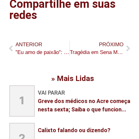
Compartilhe em suas
redes
ANTERIOR
PRÓXIMO
”Eu amo de paixão”: animação toma conta da despedida do Carnaval 2026
Tragédia em Sena Madureira: morte de criança de 9 anos dentro de casa causa comoção
» Mais Lidas
VAI PARAR
1
Greve dos médicos no Acre começa
nesta sexta; Saiba o que funcion...
Calixto falando ou dizendo?
2