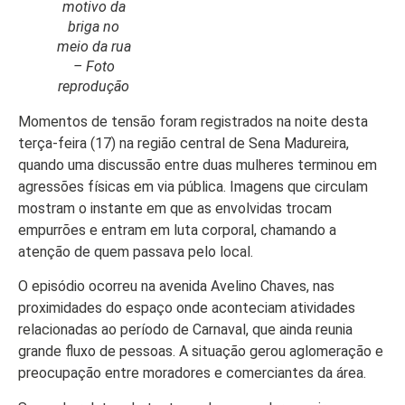
motivo da
briga no
meio da rua
– Foto
reprodução
Início
Momentos de tensão foram registrados na noite desta
Últimas
terça-feira (17) na região central de Sena Madureira,
Notícias
quando uma discussão entre duas mulheres terminou em
Agenda
agressões físicas em via pública. Imagens que circulam
Cultural
mostram o instante em que as envolvidas trocam
empurrões e entram em luta corporal, chamando a
Política
atenção de quem passava pelo local.
Economia
O episódio ocorreu na avenida Avelino Chaves, nas
Atos Oficiais
proximidades do espaço onde aconteciam atividades
relacionadas ao período de Carnaval, que ainda reunia
Atualidades
grande fluxo de pessoas. A situação gerou aglomeração e
preocupação entre moradores e comerciantes da área.
Blogs e