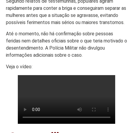
Colunas
Segundo relatos de testemunhas, populares agiram
rapidamente para conter a briga e conseguiram separar as
Especiais
mulheres antes que a situação se agravasse, evitando
Gastronomia
possíveis ferimentos mais sérios ou maiores transtornos.
TV Portal
Até o momento, não há confirmação sobre pessoas
feridas nem detalhes oficiais sobre o que teria motivado o
Sobre o
desentendimento. A Polícia Militar não divulgou
Portal Acre
informações adicionais sobre o caso.
Expediente
Veja o vídeo:
Política de
privacidade
Fale com
Portal Acre