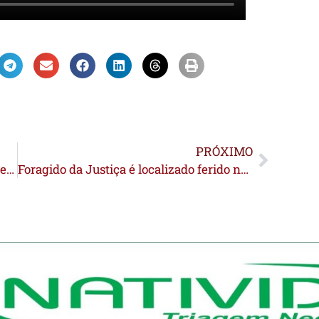
PRÓXIMO
URGENTE: Bocalom aciona Justiça e alega inconstitucionalidade em decisão de vereadores que aumentou para 2% as emendas parlamentares
Foragido da Justiça é localizado ferido no bairro Chico Mendes