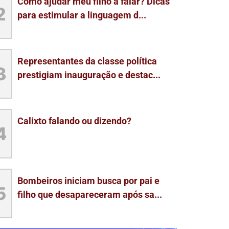
Como ajudar meu filho a falar? Dicas
2
para estimular a linguagem d...
Representantes da classe política
3
prestigiam inauguração e destac...
Calixto falando ou dizendo?
4
Bombeiros iniciam busca por pai e
5
filho que desapareceram após sa...