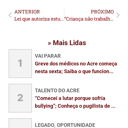
ANTERIOR
PRÓXIMO
Lei que autoriza estudantes de medicina formados no exterior a realizar internato em hospitais estaduais é assinada no Acre
“Criança não trabalha, criança dá trabalho”: Secretaria reforça campanha contra o trabalho infantil no Carnaval
» Mais Lidas
VAI PARAR
1
Greve dos médicos no Acre começa
nesta sexta; Saiba o que funcion...
TALENTO DO ACRE
2
“Comecei a lutar porque sofria
bullying”; Conheça o pugilista de ...
LEGADO
OPORTUNIDADE
,