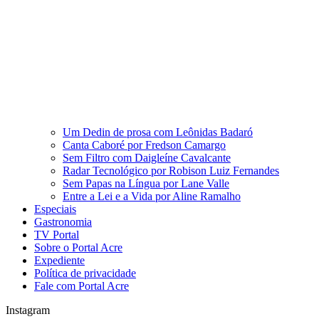
Um Dedin de prosa com Leônidas Badaró
Canta Caboré por Fredson Camargo
Sem Filtro com Daigleíne Cavalcante
Radar Tecnológico por Robison Luiz Fernandes
Sem Papas na Língua por Lane Valle
Entre a Lei e a Vida por Aline Ramalho
Especiais
Gastronomia
TV Portal
Sobre o Portal Acre
Expediente
Política de privacidade
Fale com Portal Acre
Instagram