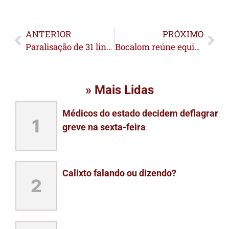
ANTERIOR
PRÓXIMO
Paralisação de 31 linhas de ônibus afeta bairros e deixa moradores sem alternativa de transporte em Rio Branco
Bocalom reúne equipe para discutir problema no transporte coletivo
» Mais Lidas
Médicos do estado decidem deflagrar
1
greve na sexta-feira
Calixto falando ou dizendo?
2