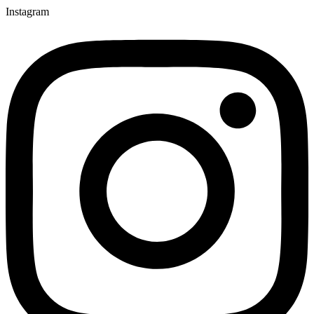
Ir
Instagram
para
o
conteúdo