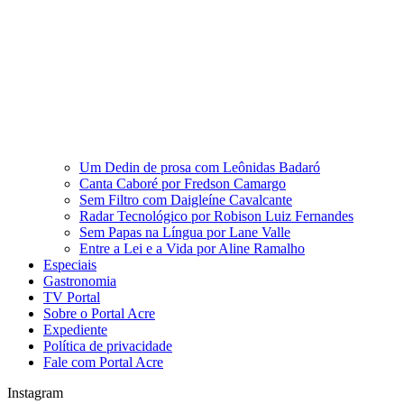
Um Dedin de prosa com Leônidas Badaró
Canta Caboré por Fredson Camargo
Sem Filtro com Daigleíne Cavalcante
Radar Tecnológico por Robison Luiz Fernandes
Sem Papas na Língua por Lane Valle
Entre a Lei e a Vida por Aline Ramalho
Especiais
Gastronomia
TV Portal
Sobre o Portal Acre
Expediente
Política de privacidade
Fale com Portal Acre
Instagram