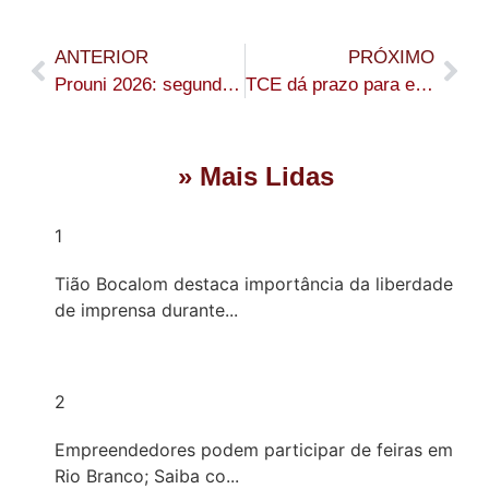
ANTERIOR
PRÓXIMO
Prouni 2026: segunda chamada está disponível; inscrições devem ser comprovadas até o dia 13
TCE dá prazo para empresário se explicar sobre contrato do Iapen no Acre
» Mais Lidas
1
Tião Bocalom destaca importância da liberdade
de imprensa durante...
2
Empreendedores podem participar de feiras em
Rio Branco; Saiba co...