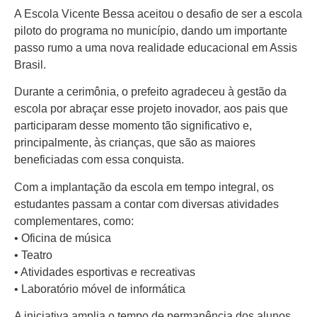
Colunas
A Escola Vicente Bessa aceitou o desafio de ser a escola
Especiais
piloto do programa no município, dando um importante
passo rumo a uma nova realidade educacional em Assis
Gastronomia
Brasil.
TV Portal
Durante a cerimônia, o prefeito agradeceu à gestão da
Sobre o
escola por abraçar esse projeto inovador, aos pais que
Portal Acre
participaram desse momento tão significativo e,
principalmente, às crianças, que são as maiores
Expediente
beneficiadas com essa conquista.
Política de
Com a implantação da escola em tempo integral, os
privacidade
estudantes passam a contar com diversas atividades
Fale com
complementares, como:
Portal Acre
• Oficina de música
• Teatro
• Atividades esportivas e recreativas
• Laboratório móvel de informática
A iniciativa amplia o tempo de permanência dos alunos