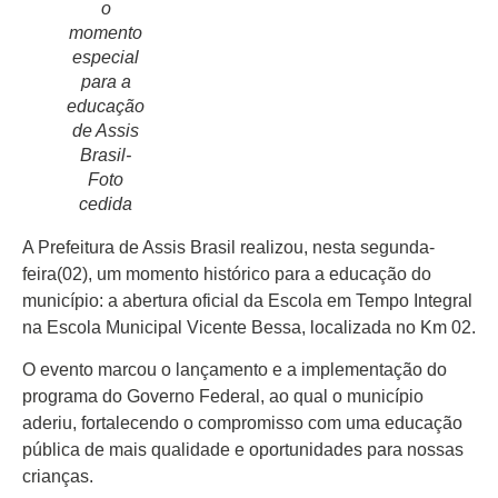
o
momento
especial
para a
educação
Início
de Assis
Últimas
Brasil-
Notícias
Foto
cedida
Agenda
Cultural
A Prefeitura de Assis Brasil realizou, nesta segunda-
feira(02), um momento histórico para a educação do
Política
município: a abertura oficial da Escola em Tempo Integral
na Escola Municipal Vicente Bessa, localizada no Km 02.
Economia
O evento marcou o lançamento e a implementação do
Atos Oficiais
programa do Governo Federal, ao qual o município
Atualidades
aderiu, fortalecendo o compromisso com uma educação
pública de mais qualidade e oportunidades para nossas
Blogs e
crianças.