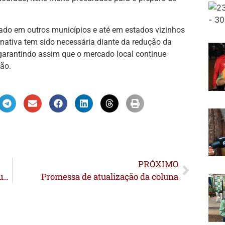
ado em outros municípios e até em estados vizinhos
rnativa tem sido necessária diante da redução da
 garantindo assim que o mercado local continue
ão.
PRÓXIMO
Licitação de barcos na Câmara de Tarauacá vira alvo de inquérito civil do MPAC
Promessa de atualização da coluna