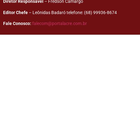
Diretor Responsável
– Fredson Camargo
Editor Chefe
– Leônidas Badaró telefone: (68) 99936-8674
Fale Conosco:
falecom@portalacre.com.br