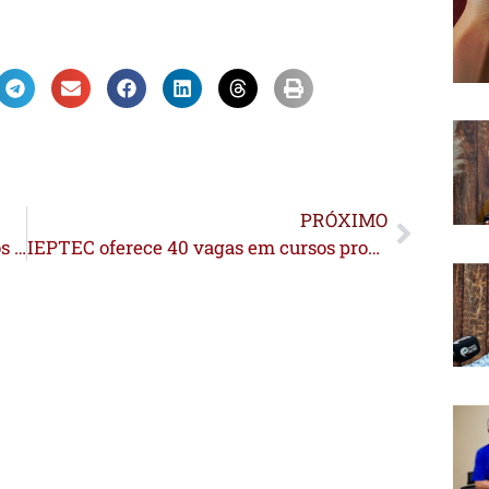
PRÓXIMO
Em homenagem aos doadores de órgãos e pacientes transplantados, Fundhacre realiza plantio no “Jardim da Vida”
IEPTEC oferece 40 vagas em cursos profissionalizantes para mulheres de Xapuri