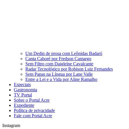
Um Dedin de prosa com Leônidas Badaró
Canta Caboré por Fredson Camargo
Sem Filtro com Daigleíne Cavalcante
Radar Tecnológico por Robison Luiz Fernandes
Sem Papas na Língua por Lane Valle
Entre a Lei e a Vida por Aline Ramalho
Especiais
Gastronomia
TV Portal
Sobre o Portal Acre
Expediente
Política de privacidade
Fale com Portal Acre
Instagram