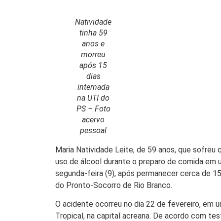
Natividade
tinha 59
anos e
Início
morreu
após 15
Últimas
dias
Notícias
internada
na UTI do
Agenda
Cultural
PS – Foto
acervo
Política
pessoal
Economia
Maria Natividade Leite, de 59 anos, que sofre
uso de álcool durante o preparo de comida em 
Atos Oficiais
segunda-feira (9), após permanecer cerca de 15 
do Pronto-Socorro de Rio Branco.
Atualidades
O acidente ocorreu no dia 22 de fevereiro, em u
Blogs e
Tropical, na capital acreana. De acordo com te