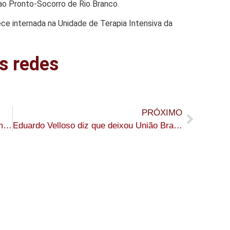
ao Pronto-Socorro de Rio Branco.
ce internada na Unidade de Terapia Intensiva da
s redes
PRÓXIMO
Jacaré é encontrado dentro de buraco em rua e chama atenção em Sena Madureira
Eduardo Velloso diz que deixou União Brasil por falta de espaço no partido