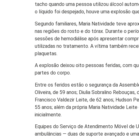
Colunas
tacho quando uma pessoa utilizou álcool auto
Especiais
o líquido foi despejado, houve uma explosão qu
Gastronomia
Segundo familiares, Maria Natividade teve apr
nas regiões do rosto e do tórax. Durante o perí
TV Portal
sessões de hemodiálise após apresentar comp
utilizadas no tratamento. A vítima também rec
Sobre o
Portal Acre
plaquetas.
Expediente
A explosão deixou oito pessoas feridas, com q
partes do corpo.
Política de
privacidade
Entre os feridos estão o segurança da Assemblei
Oliveira, de 59 anos; Diulia Sobralino Rebouças,
Fale com
Francisco Valdezir Leite, de 62 anos; Hudson P
Portal Acre
55 anos; além da própria Maria Natividade Leite 
inicialmente.
Equipes do Serviço de Atendimento Móvel de Ur
ambulâncias — duas de suporte avançado e uma