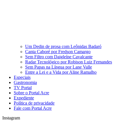
Um Dedin de prosa com Leônidas Badaró
Canta Caboré por Fredson Camargo
Sem Filtro com Daigleíne Cavalcante
Radar Tecnológico por Robison Luiz Fernandes
Sem Papas na Língua por Lane Valle
Entre a Lei e a Vida por Aline Ramalho
Especiais
Gastronomia
TV Portal
Sobre o Portal Acre
Expediente
Política de privacidade
Fale com Portal Acre
Instagram