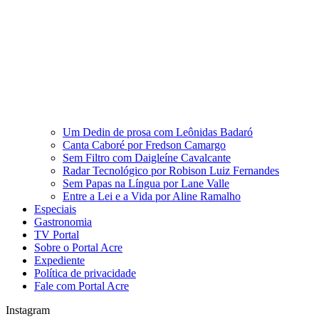
Um Dedin de prosa com Leônidas Badaró
Canta Caboré por Fredson Camargo
Sem Filtro com Daigleíne Cavalcante
Radar Tecnológico por Robison Luiz Fernandes
Sem Papas na Língua por Lane Valle
Entre a Lei e a Vida por Aline Ramalho
Especiais
Gastronomia
TV Portal
Sobre o Portal Acre
Expediente
Política de privacidade
Fale com Portal Acre
Instagram