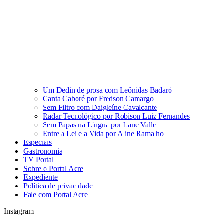
Um Dedin de prosa com Leônidas Badaró
Canta Caboré por Fredson Camargo
Sem Filtro com Daigleíne Cavalcante
Radar Tecnológico por Robison Luiz Fernandes
Sem Papas na Língua por Lane Valle
Entre a Lei e a Vida por Aline Ramalho
Especiais
Gastronomia
TV Portal
Sobre o Portal Acre
Expediente
Política de privacidade
Fale com Portal Acre
Instagram