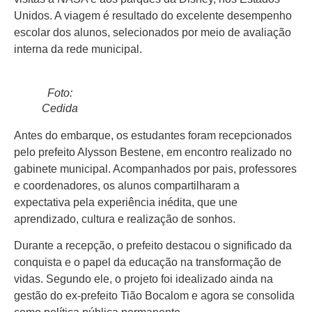
Unidos. A viagem é resultado do excelente desempenho
escolar dos alunos, selecionados por meio de avaliação
interna da rede municipal.
Início
Foto:
Últimas
Cedida
Notícias
Antes do embarque, os estudantes foram recepcionados
Agenda
Cultural
pelo prefeito Alysson Bestene, em encontro realizado no
gabinete municipal. Acompanhados por pais, professores
Política
e coordenadores, os alunos compartilharam a
expectativa pela experiência inédita, que une
Economia
aprendizado, cultura e realização de sonhos.
Atos Oficiais
Durante a recepção, o prefeito destacou o significado da
conquista e o papel da educação na transformação de
Atualidades
vidas. Segundo ele, o projeto foi idealizado ainda na
Blogs e
gestão do ex-prefeito Tião Bocalom e agora se consolida