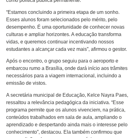
Colunas
como política pública permanente.
Especiais
“Estamos concluindo a primeira etapa de um sonho.
Esses alunos foram selecionados pelo mérito, pelo
Gastronomia
desempenho. É uma oportunidade de conhecer novas
TV Portal
culturas e ampliar horizontes. A educação transforma
vidas, e queremos continuar incentivando nossos
Sobre o
estudantes a alcançar cada vez mais”, afirmou o gestor.
Portal Acre
Após o encontro, o grupo seguiu para o aeroporto e
Expediente
embarcou rumo a Brasília, onde dará início aos trâmites
necessários para a viagem internacional, incluindo a
Política de
emissão de vistos.
privacidade
A secretária municipal de Educação, Kelce Nayra Paes,
Fale com
Portal Acre
ressaltou a relevância pedagógica da iniciativa. “Esse
programa permite que os alunos vivenciem, na prática,
conteúdos trabalhados em sala de aula, ampliando o
aprendizado e despertando ainda mais o interesse pelo
conhecimento”, destacou. Ela também confirmou que