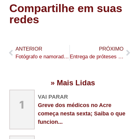
Compartilhe em suas
redes
ANTERIOR
PRÓXIMO
Fotógrafo e namorada promovem campanha solidária para ajudar animais de rua em Sena Madureira
Entrega de próteses firma novo momento na assistência a pacientes com hanseníase na Casa Souza Araújo
» Mais Lidas
VAI PARAR
1
Greve dos médicos no Acre
começa nesta sexta; Saiba o que
funcion...