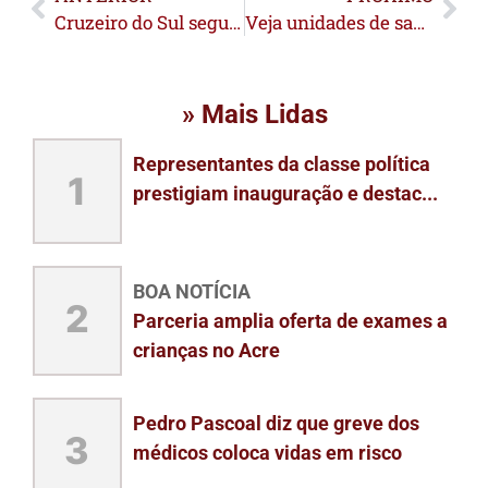
Cruzeiro do Sul segue com distribuição de mudas de café do Programa de Desenvolvimento Sustentável da Cafeicultura
Veja unidades de saúde abertas durante ponto facultativo e feriado de Tiradentes em Rio Branco
» Mais Lidas
Representantes da classe política
1
prestigiam inauguração e destac...
BOA NOTÍCIA
2
Parceria amplia oferta de exames a
crianças no Acre
Pedro Pascoal diz que greve dos
3
médicos coloca vidas em risco