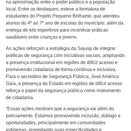
Colunas
na aproximação entre o poder público e a população
Especiais
local. Entre os destaques, esteve a formatura de
estudantes do Projeto Pequeno Brilhante, que atendeu
Gastronomia
alunos do 4º ao 7º ano de escolas do município, além da
entrega de kits esportivos para incentivar práticas
TV Portal
saudáveis entre crianças e jovens.
Sobre o
As ações reforçam a estratégia da Sejusp de integrar
Portal Acre
políticas de segurança com iniciativas sociais, ampliando
Expediente
a presença institucional em regiões de difícil acesso e
promovendo cidadania de forma contínua e inclusiva.
Política de
Para o secretário de Segurança Pública, José Américo
privacidade
Gaia, a presença do Estado em regiões de difícil acesso
reforça o papel da segurança pública como instrumento
Fale com
Portal Acre
de cidadania.
“Essas ações mostram que a segurança vai além do
policiamento. Estamos promovendo inclusão, diálogo e
oportunidades, principalmente em comunidades
indígenas, respeitando suas especificidades e