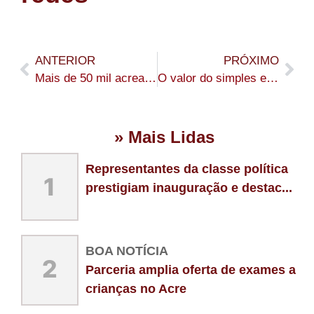
ANTERIOR
PRÓXIMO
Mais de 50 mil acreanos já declararam Imposto de Renda: Rio Branco lidera com 64% do total e Santa Rosa tem apenas 189 declarações
O valor do simples em um mundo de excessos
» Mais Lidas
Representantes da classe política
1
prestigiam inauguração e destac...
BOA NOTÍCIA
2
Parceria amplia oferta de exames a
crianças no Acre