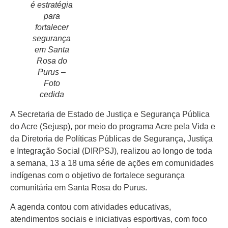
é estratégia
para
fortalecer
segurança
em Santa
Início
Rosa do
Últimas
Purus –
Notícias
Foto
cedida
Agenda
Cultural
A Secretaria de Estado de Justiça e Segurança Pública
do Acre (Sejusp), por meio do programa Acre pela Vida e
Política
da Diretoria de Políticas Públicas de Segurança, Justiça
e Integração Social (DIRPSJ), realizou ao longo de toda
Economia
a semana, 13 a 18 uma série de ações em comunidades
Atos Oficiais
indígenas com o objetivo de fortalece segurança
comunitária em Santa Rosa do Purus.
Atualidades
A agenda contou com atividades educativas,
Blogs e
atendimentos sociais e iniciativas esportivas, com foco