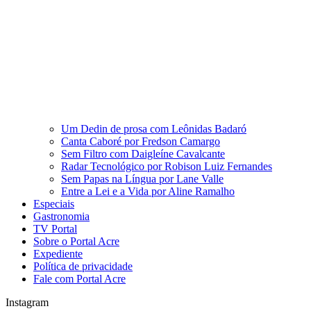
Um Dedin de prosa com Leônidas Badaró
Canta Caboré por Fredson Camargo
Sem Filtro com Daigleíne Cavalcante
Radar Tecnológico por Robison Luiz Fernandes
Sem Papas na Língua por Lane Valle
Entre a Lei e a Vida por Aline Ramalho
Especiais
Gastronomia
TV Portal
Sobre o Portal Acre
Expediente
Política de privacidade
Fale com Portal Acre
Instagram