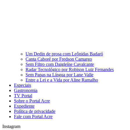
Um Dedin de prosa com Leônidas Badaró
Canta Caboré por Fredson Camargo
Sem Filtro com Daigleíne Cavalcante
Radar Tecnológico por Robison Luiz Fernandes
Sem Papas na Língua por Lane Valle
Entre a Lei e a Vida por Aline Ramalho
Especiais
Gastronomia
TV Portal
Sobre o Portal Acre
Expediente
Política de privacidade
Fale com Portal Acre
Instagram