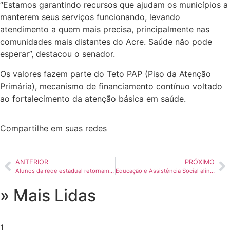
“Estamos garantindo recursos que ajudam os municípios a
Interior
manterem seus serviços funcionando, levando
Mundo
atendimento a quem mais precisa, principalmente nas
Agenda Cultural
comunidades mais distantes do Acre. Saúde não pode
esperar”, destacou o senador.
Política
Os valores fazem parte do Teto PAP (Piso da Atenção
Primária), mecanismo de financiamento contínuo voltado
Economia
ao fortalecimento da atenção básica em saúde.
Atos Oficiais
Compartilhe em suas redes
Atualidades
ANTERIOR
PRÓXIMO
Blogs e Colunas
Alunos da rede estadual retornam às aulas com novos protocolos de segurança e acolhimento; inspeção de bolsas provocou filas no João Calvino
Educação e Assistência Social alinham ações em defesa dos direitos da criança e do adolescente
» Mais Lidas
1