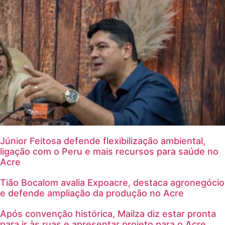
Sobre o Portal Acre
Expediente
Política de privacidad
Fale com Portal Acre
Júnior Feitosa defende flexibilização ambiental,
ligação com o Peru e mais recursos para saúde no
Acre
Tião Bocalom avalia Expoacre, destaca agronegócio
e defende ampliação da produção no Acre
Após convenção histórica, Mailza diz estar pronta
para ir às ruas e apresentar projeto para o Acre