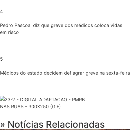
4
Pedro Pascoal diz que greve dos médicos coloca vidas
em risco
Um Dedin de prosa com Leônidas Badaró
Canta Caboré por Fredson Camargo
5
Sem Filtro com Daigleíne Cavalcante
Médicos do estado decidem deflagrar greve na sexta-feira
Radar Tecnológico por Robison Luiz Fernan
Sem Papas na Língua por Lane Valle
Entre a Lei e a Vida por Aline Ramalho
Especiais
Gastronomia
» Notícias Relacionadas
TV Portal