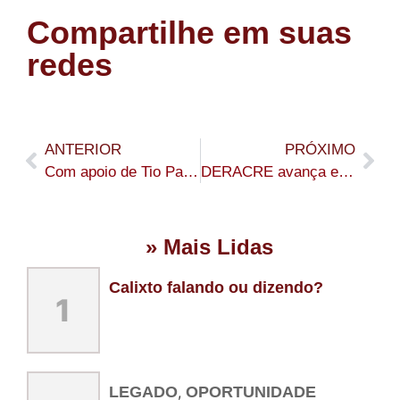
Compartilhe em suas
redes
ANTERIOR
PRÓXIMO
Com apoio de Tio Pablo, Saúde Itinerante leva atendimentos gratuitos a mais de 500 pessoas em Sena Madureira
DERACRE avança em melhorias de acesso ao Ramal do Macapá, na Transacreana
» Mais Lidas
Calixto falando ou dizendo?
1
LEGADO
,
OPORTUNIDADE