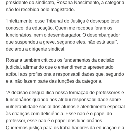
Colunas
presidente do sindicato, Rosana Nascimento, a categoria
Especiais
não foi recebida pelo magistrado.
Gastronomia
“Infelizmente, esse Tribunal de Justiça é desrespeitoso
conosco, da educação. Quem me recebeu foram os
TV Portal
funcionários, nem o desembargador. O desembargador
que suspendeu a greve, segundo eles, não está aqui”,
Sobre o
declarou a dirigente sindical.
Portal Acre
Rosana também criticou os fundamentos da decisão
Expediente
judicial, afirmando que o entendimento apresentado
Política de
atribui aos profissionais responsabilidades que, segundo
privacidade
ela, não fazem parte das funções da categoria.
Fale com
“A decisão desqualifica nossa formação de professores e
Portal Acre
funcionários quando nos atribui responsabilidade sobre
vulnerabilidade social dos alunos e atendimento especial
às crianças com deficiência. Esse não é o papel do
professor, esse não é o papel dos funcionários.
Queremos justiça para os trabalhadores da educação e a