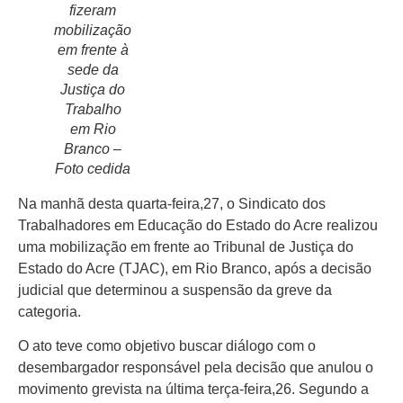
fizeram
mobilização
em frente à
sede da
Início
Justiça do
Trabalho
Últimas
em Rio
Notícias
Branco –
Foto cedida
Agenda
Cultural
Na manhã desta quarta-feira,27, o Sindicato dos
Trabalhadores em Educação do Estado do Acre realizou
Política
uma mobilização em frente ao Tribunal de Justiça do
Economia
Estado do Acre (TJAC), em Rio Branco, após a decisão
judicial que determinou a suspensão da greve da
Atos Oficiais
categoria.
Atualidades
O ato teve como objetivo buscar diálogo com o
desembargador responsável pela decisão que anulou o
Blogs e
movimento grevista na última terça-feira,26. Segundo a