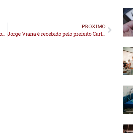
PRÓXIMO
Maycon Moreira cobra transparência sobre recursos da enchente e apresenta novas indicações na Câmara de Sena Madureira
Jorge Viana é recebido pelo prefeito Carlinhos do Pelado, diz que Brasiléia será prioridade no Senado e reafirma amor pelo Alto Acre