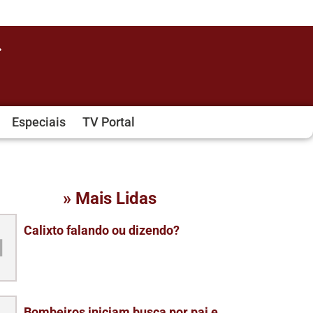
Especiais
TV Portal
» Mais Lidas
Calixto falando ou dizendo?
1
Bombeiros iniciam busca por pai e