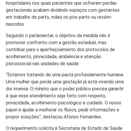
Colunas
hospitalares nos quais pacientes que sofreram perdas
Especiais
gestacionais acabam dividindo espaços com gestantes
em trabalho de parto, mães no pós-parto ou recém-
Gastronomia
nascidos.
TV Portal
Segundo o parlamentar, o objetivo da medida não é
promover confronto com a gestão estadual, mas
Sobre o
contribuir para o aperfeiçoamento dos protocolos de
Portal Acre
acolhimento, privacidade, ambiência e atenção
Expediente
psicossocial nas unidades de saúde.
Política de
“Estamos tratando de uma pauta profundamente humana.
privacidade
Uma mulher que perde uma gestação já está vivendo uma
dor imensa. O mínimo que o poder público precisa garantir
Fale com
é que esse atendimento seja feito com respeito,
Portal Acre
privacidade, acolhimento psicológico e cuidado. O nosso
papel é ajudar a melhorar os fluxos, pedir informações e
propor soluções”, destacou Afonso Fernandes.
O requerimento solicita à Secretaria de Estado de Saúde