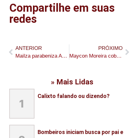
Compartilhe em suas
redes
ANTERIOR
PRÓXIMO
Mailza parabeniza Assis Brasil, Manoel Urbano e Senador Guiomard
Maycon Moreira cobra transparência sobre recursos da enchente e apresenta novas indicações na Câmara de Sena Madureira
» Mais Lidas
Calixto falando ou dizendo?
1
Bombeiros iniciam busca por pai e