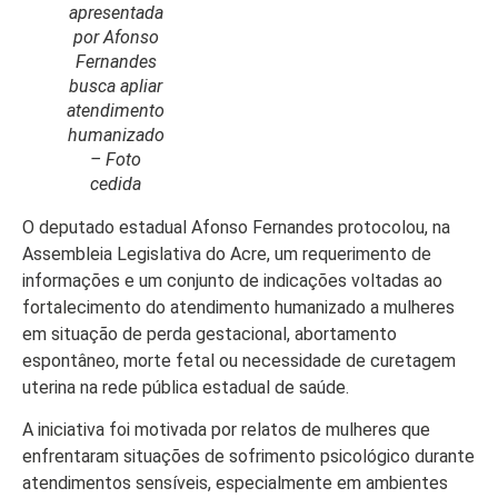
apresentada
por Afonso
Fernandes
busca apliar
Início
atendimento
humanizado
Últimas
– Foto
Notícias
cedida
Agenda
O deputado estadual Afonso Fernandes protocolou, na
Cultural
Assembleia Legislativa do Acre, um requerimento de
informações e um conjunto de indicações voltadas ao
Política
fortalecimento do atendimento humanizado a mulheres
Economia
em situação de perda gestacional, abortamento
espontâneo, morte fetal ou necessidade de curetagem
Atos Oficiais
uterina na rede pública estadual de saúde.
Atualidades
A iniciativa foi motivada por relatos de mulheres que
enfrentaram situações de sofrimento psicológico durante
Blogs e
atendimentos sensíveis, especialmente em ambientes