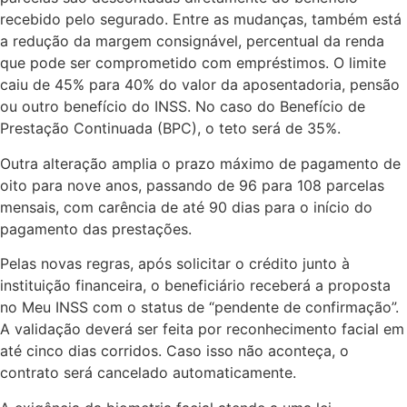
recebido pelo segurado. Entre as mudanças, também está
Atualidades
a redução da margem consignável, percentual da renda
que pode ser comprometido com empréstimos. O limite
Blogs e Colunas
caiu de 45% para 40% do valor da aposentadoria, pensão
ou outro benefício do INSS. No caso do Benefício de
Especiais
Prestação Continuada (BPC), o teto será de 35%.
Gastronomia
Outra alteração amplia o prazo máximo de pagamento de
oito para nove anos, passando de 96 para 108 parcelas
TV Portal
mensais, com carência de até 90 dias para o início do
pagamento das prestações.
Sobre o Portal Acre
Pelas novas regras, após solicitar o crédito junto à
Expediente
instituição financeira, o beneficiário receberá a proposta
no Meu INSS com o status de “pendente de confirmação”.
Política de
A validação deverá ser feita por reconhecimento facial em
privacidade
até cinco dias corridos. Caso isso não aconteça, o
contrato será cancelado automaticamente.
Fale com Portal Acre