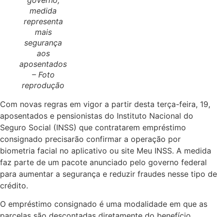
governo,
medida
representa
mais
segurança
aos
aposentados
– Foto
reprodução
Início
Com novas regras em vigor a partir desta terça-feira, 19,
Últimas Notícias
aposentados e pensionistas do Instituto Nacional do
Seguro Social (INSS) que contratarem empréstimo
Agenda Cultural
consignado precisarão confirmar a operação por
biometria facial no aplicativo ou site Meu INSS. A medida
Política
faz parte de um pacote anunciado pelo governo federal
para aumentar a segurança e reduzir fraudes nesse tipo de
Economia
crédito.
O empréstimo consignado é uma modalidade em que as
Atos Oficiais
parcelas são descontadas diretamente do benefício