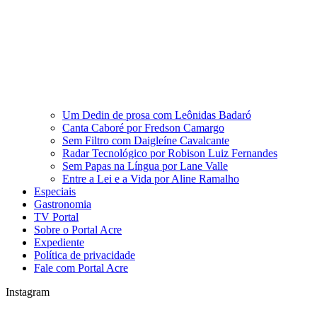
Um Dedin de prosa com Leônidas Badaró
Canta Caboré por Fredson Camargo
Sem Filtro com Daigleíne Cavalcante
Radar Tecnológico por Robison Luiz Fernandes
Sem Papas na Língua por Lane Valle
Entre a Lei e a Vida por Aline Ramalho
Especiais
Gastronomia
TV Portal
Sobre o Portal Acre
Expediente
Política de privacidade
Fale com Portal Acre
Instagram