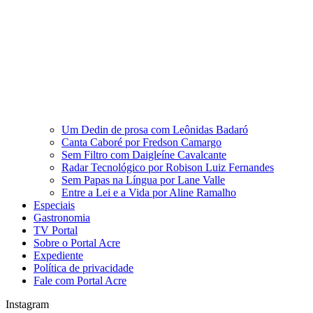
Um Dedin de prosa com Leônidas Badaró
Canta Caboré por Fredson Camargo
Sem Filtro com Daigleíne Cavalcante
Radar Tecnológico por Robison Luiz Fernandes
Sem Papas na Língua por Lane Valle
Entre a Lei e a Vida por Aline Ramalho
Especiais
Gastronomia
TV Portal
Sobre o Portal Acre
Expediente
Política de privacidade
Fale com Portal Acre
Instagram