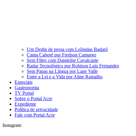
Um Dedin de prosa com Leônidas Badaró
Canta Caboré por Fredson Camargo
Sem Filtro com Daigleíne Cavalcante
Radar Tecnológico por Robison Luiz Fernandes
Sem Papas na Língua por Lane Valle
Entre a Lei e a Vida por Aline Ramalho
Especiais
Gastronomia
TV Portal
Sobre o Portal Acre
Expediente
Política de privacidade
Fale com Portal Acre
Instagram