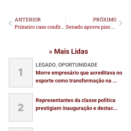
ANTERIOR
PRÓXIMO
Primeiro caso confirmado de moko da bananeira em Feijó acende alerta
Senado aprova piso de R$ 5.130 para professores e nova regra de reajuste
» Mais Lidas
LEGADO
OPORTUNIDADE
,
1
Morre empresário que acreditava no
esporte como transformação na ...
Representantes da classe política
2
prestigiam inauguração e destac...