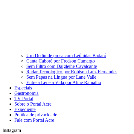
Um Dedin de prosa com Leônidas Badaró
Canta Caboré por Fredson Camargo
Sem Filtro com Daigleíne Cavalcante
Radar Tecnológico por Robison Luiz Fernandes
Sem Papas na Língua por Lane Valle
Entre a Lei e a Vida por Aline Ramalho
Especiais
Gastronomia
TV Portal
Sobre o Portal Acre
Expediente
Política de privacidade
Fale com Portal Acre
Instagram