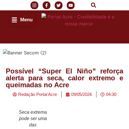
Menu
Início
Possível “Super El Niño” reforça
alerta para seca, calor extremo e
Últimas Notícias
queimadas no Acre
Agenda Cultural
Redação Portal Acre
09/05/2026
04:30
Política
Seca extrema
pode ser uma
Economia
das