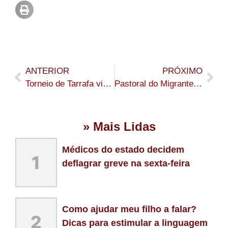
ANTERIOR
PRÓXIMO
Torneio de Tarrafa vira atração na comemoração dos 50 anos de Assis Brasil
Pastoral do Migrante realiza bazar solidário para arrecadar fundos e manter atendimentos no Acre
» Mais Lidas
Médicos do estado decidem
1
deflagrar greve na sexta-feira
Como ajudar meu filho a falar?
2
Dicas para estimular a linguagem