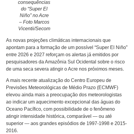
consequências
Atos Oficiais
do “Super El
Niño” no Acre
Atualidades
– Foto Marcos
Vicentii/Secom
Blogs e Colunas
As novas projeções climáticas internacionais que
apontam para a formação de um possível “Super El Niño”
Especiais
entre 2026 e 2027 reforçam os alertas já emitidos por
pesquisadores da Amazônia Sul Ocidental sobre o risco
Gastronomia
de uma seca severa atingir o Acre nos próximos meses.
TV Portal
A mais recente atualização do Centro Europeu de
Previsões Meteorológicas de Médio Prazo (ECMWF)
Sobre o Portal Acre
elevou ainda mais a preocupação dos meteorologistas
ao indicar um aquecimento excepcional das águas do
Expediente
Oceano Pacífico, com possibilidade de o fenômeno
atingir intensidade histórica, comparável — ou até
Política de
superior — aos grandes episódios de 1997-1998 e 2015-
privacidade
2016.